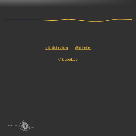
Меню
hello@klubok.co
@klubok.co
© klubok.co
Написать в телеграм