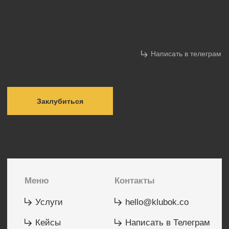
Заклубиться
Меню
Контакты
Услуги
hello@klubok.co
Кейсы
Написать в Телеграм
О бюро
Написать в WhatsApp
Отзывы
Социальные сети
Instagram*
*Социальная сеть Instagram принадлежит компании Meta
Platforms Inc., которая запрещена на территории РФ
в связи с осуществлением экстремистской деятельности